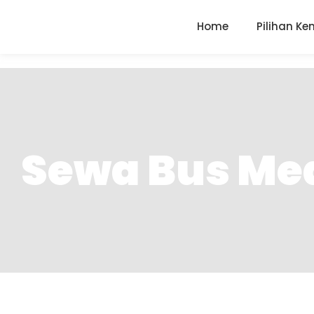
Home
Pilihan K
Sewa Bus Me