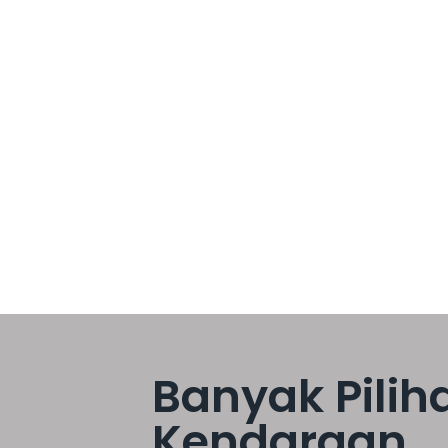
study tour, outing kantor, maupun acara keagamaan—
nyamanan dan keberhasilan acara. Di sinilah peran bus
g rombongan sedang tetapi tetap fleksibel biaya. Sewa
Banyak Pilih
Kendaraan