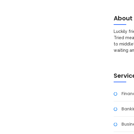
About
Luckily f
Tried mea
to middle
waiting a
a, study tour, outing kantor, maupun acara keagamaan—
nyamanan dan keberhasilan acara. Di sinilah peran bus
g rombongan sedang tetapi tetap fleksibel biaya. Sewa
Servic
Fina
Banki
, study tour, outing kantor, maupun acara keagamaan—
nyamanan dan keberhasilan acara. Di sinilah peran bus
Busin
g rombongan sedang tetapi tetap fleksibel biaya. Sewa