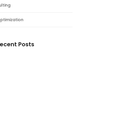
lting
ptimization
ecent Posts
e Day Tour Ciwidey
e Day Tour Lembang
ur Bandung Ciwidey 2 Hari 1 Malam