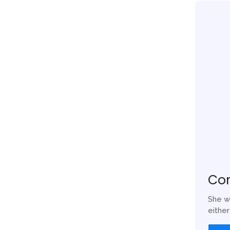
study tour, outing kantor, maupun acara keagamaan—
nyamanan dan keberhasilan acara. Di sinilah peran bus
g rombongan sedang tetapi tetap fleksibel biaya. Sewa
Co
tudy tour, outing kantor, maupun acara keagamaan—
nyamanan dan keberhasilan acara. Di sinilah peran bus
She w
g rombongan sedang tetapi tetap fleksibel biaya. Sewa
eithe