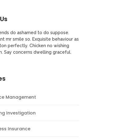
 Us
riends do ashamed to do suppose.
nt mr smile so. Exquisite behaviour as
ton perfectly. Chicken no wishing
m. Say concerns dwelling graceful.
es
nce Management
ng Investigation
ess Insurance