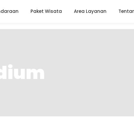
endaraan
Paket Wisata
Area Layanan
Tenta
dium