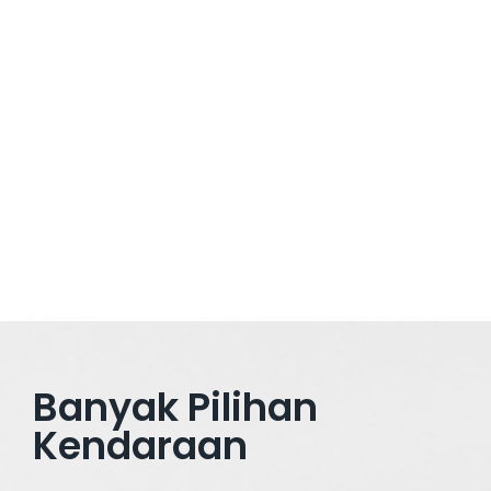
Sewa Bus Medium Jatinangor di GPR Holiday baik wisata
keluarga, study tour, outing kantor, maupun acara
keagamaan—transportasi menjadi salah satu aspek utama
yang menentukan kenyamanan dan keberhasilan acara. Di
sinilah peran bus medium sangat strategis: kapasitas cukup
besar untuk menampung rombongan sedang tetapi tetap
fleksibel biaya. Sewa Bus Medium Jatinangor...
Read More
Banyak Pilihan
Kendaraan