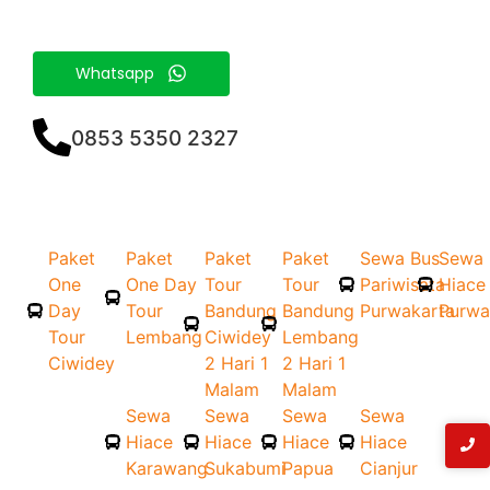
Whatsapp
0853 5350 2327
Paket
Paket
Paket
Paket
Sewa Bus
Sewa
One
One Day
Tour
Tour
Pariwisata
Hiace
Day
Tour
Bandung
Bandung
Purwakarta
Purwa
Tour
Lembang
Ciwidey
Lembang
Ciwidey
2 Hari 1
2 Hari 1
Malam
Malam
Sewa
Sewa
Sewa
Sewa
Hiace
Hiace
Hiace
Hiace
Karawang
Sukabumi
Papua
Cianjur